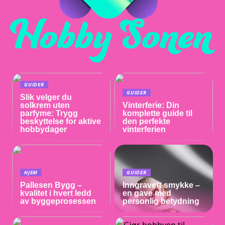
GUIDER
GUIDER
Slik velger du
solkrem uten
Vinterferie: Din
parfyme: Trygg
komplette guide til
beskyttelse for aktive
den perfekte
hobbydager
vinterferien
HJEM
GUIDER
Pallesen Bygg –
Inngravert smykke –
kvalitet i hvert ledd
en gave med
av byggeprosessen
personlig betydning