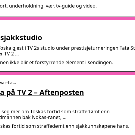
ort, underholdning, vær, tv-guide og video.
s sjakkstudio
oska gjest i TV 2s studio under prestisjeturneringen Tata St
er TV 2 …
en ikke blir et forstyrrende element i sendingen.
var-fla…
ka på TV 2 – Aftenposten
de seg mer om Toskas fortid som straffedømt enn
dmannen bak Nokas-ranet, …
oskas fortid som straffedømt enn sjakkunnskapene hans.