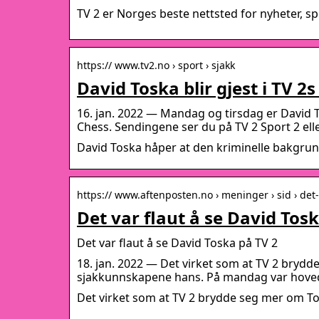
TV 2 er Norges beste nettsted for nyheter, sp
https:// www.tv2.no › sport › sjakk
David Toska blir gjest i TV 2
16. jan. 2022 — Mandag og tirsdag er David T
Chess. Sendingene ser du på TV 2 Sport 2 ell
David Toska håper at den kriminelle bakgrunn
https:// www.aftenposten.no › meninger › sid › det-
Det var flaut å se David Tos
Det var flaut å se David Toska på TV 2
18. jan. 2022 — Det virket som at TV 2 bryd
sjakkunnskapene hans. På mandag var hove
Det virket som at TV 2 brydde seg mer om T