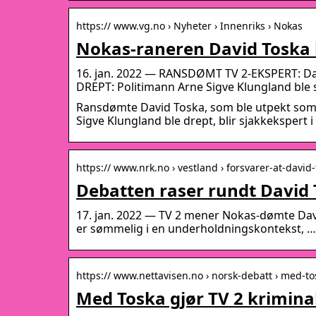
https:// www.vg.no › Nyheter › Innenriks › Nokas
Nokas-raneren David Toska b
16. jan. 2022 — RANSDØMT TV 2-EKSPERT: David
DREPT: Politimann Arne Sigve Klungland ble 
Ransdømte David Toska, som ble utpekt som
Sigve Klungland ble drept, blir sjakkekspert i 
https:// www.nrk.no › vestland › forsvarer-at-david
Debatten raser rundt Davi
17. jan. 2022 — TV 2 mener Nokas-dømte David
er sømmelig i en underholdningskontekst, …
https:// www.nettavisen.no › norsk-debatt › med-t
Med Toska gjør TV 2 krimina