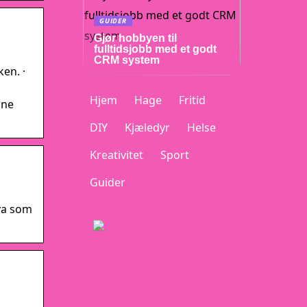
GUIDER
Gjør hobbyen til
fulltidsjobb med et godt
CRM system
en. ·
Hjem
Hage
Fritid
rne
DIY
Kjæledyr
Helse
Kreativitet
Sport
Guider
hva som