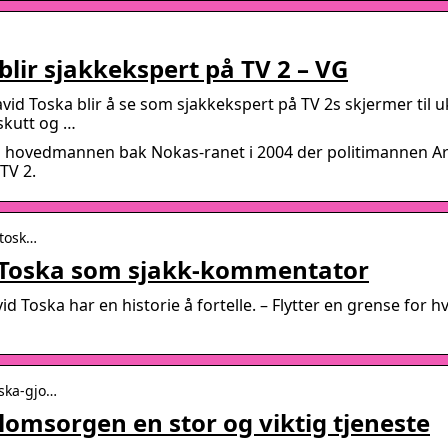
lir sjakkekspert på TV 2 – VG
 Toska blir å se som sjakkekspert på TV 2s skjermer til uk
skutt og …
 hovedmannen bak Nokas-ranet i 2004 der politimannen A
TV 2.
-tosk…
d Toska som sjakk-kommentator
 Toska har en historie å fortelle. – Flytter en grense for 
oska-gjo…
lomsorgen en stor og viktig tjeneste