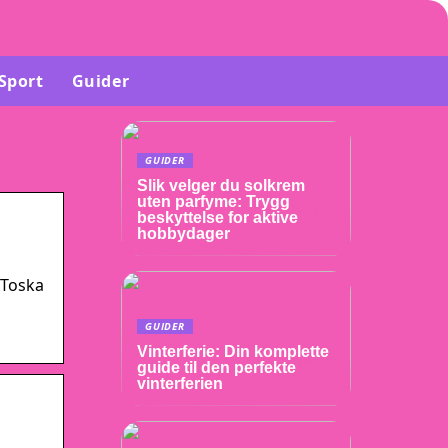
Sport
Guider
GUIDER
Slik velger du solkrem
uten parfyme: Trygg
beskyttelse for aktive
hobbydager
 Toska
GUIDER
Vinterferie: Din komplette
guide til den perfekte
vinterferien