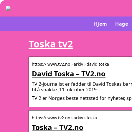
Hjem
Hage
Toska tv2
https:// www.tv2.no › arkiv › david toska
David Toska – TV2.no
TV 2-journalist er fadder til David Toskas bar
til å snakke. 11. oktober 2019 …
TV 2 er Norges beste nettsted for nyheter, sp
https:// www.tv2.no › arkiv › toska
Toska – TV2.no