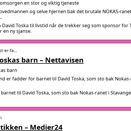
omsorgen en stor og viktig tjeneste
hovedmannen og selve hjernen bak det brutale NOKAS-ranet
 …
David Toska til livstid når de trekker seg som sponsor for 
 en ny sjanse.
st-er-fa…
 Toskas barn – Nettavisen
kas barn
and er fadder for barnet til David Toska, som sto bak Nokas-
r barnet til David Toska, som sto bak Nokas-ranet i Stavange
n
itikken – Medier24