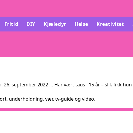
Fritid
DIY
Kjæledyr
Helse
Kreativitet
n. 26. september 2022 … Har vært taus i 15 år – slik fikk hun
ort, underholdning, vær, tv-guide og video.