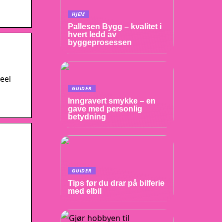
HJEM
Pallesen Bygg – kvalitet i
hvert ledd av
byggeprosessen
eel
GUIDER
Inngravert smykke – en
gave med personlig
betydning
GUIDER
Tips før du drar på bilferie
med elbil