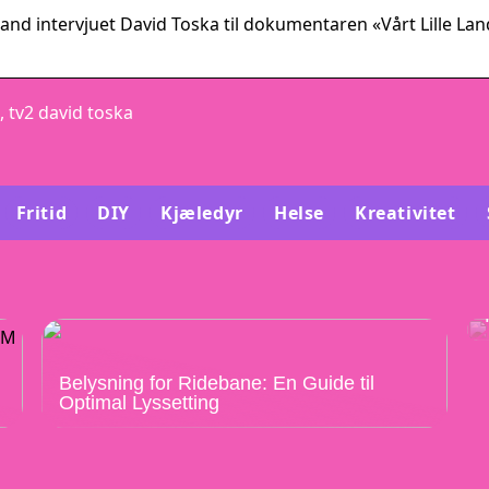
sland intervjuet David Toska til dokumentaren «Vårt Lille Lan
, tv2 david toska
Fritid
DIY
Kjæledyr
Helse
Kreativitet
Belysning for Ridebane: En Guide til
Optimal Lyssetting