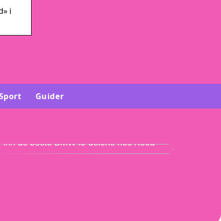
d» i
Sport
Guider
Finn de beste BMW i3-delene hos Koed