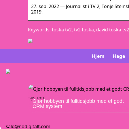
27. sep. 2022 — Journalist i TV 2, Tonje Stein
2019.
Keywords: toska tv2, tv2 toska, david toska tv2
Hjem
Hage
Gjør hobbyen til fulltidsjobb med et godt
CRM system
salg@nodigitalt.com